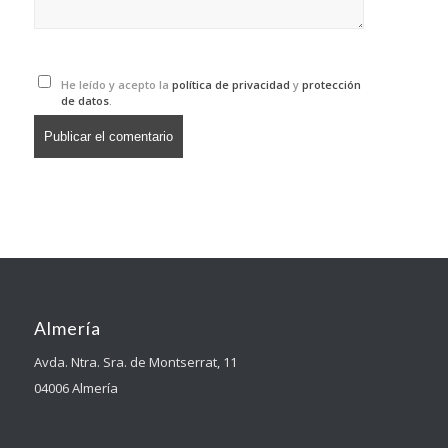
He leído y acepto la
política de privacidad
y
protección
de datos
.
Almería
Avda. Ntra. Sra. de Montserrat, 11
04006 Almería