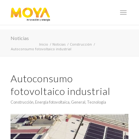
Noticias
Inicio
/
Noticias
/
Construcción
/
Autoconsumo fotovoltaico industrial
Autoconsumo
fotovoltaico industrial
Construcción
,
Energía fotovoltaica
,
General
,
Tecnología