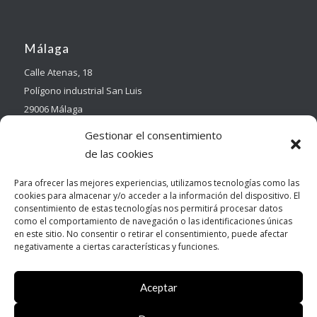
Málaga
Calle Atenas, 18
Polígono industrial San Luis
29006 Málaga
Gestionar el consentimiento
de las cookies
Para ofrecer las mejores experiencias, utilizamos tecnologías como las
cookies para almacenar y/o acceder a la información del dispositivo. El
Contacto
consentimiento de estas tecnologías nos permitirá procesar datos
como el comportamiento de navegación o las identificaciones únicas
Tel:
950 14 25 24
en este sitio. No consentir o retirar el consentimiento, puede afectar
Email:
info@electricidadmoya.com
negativamente a ciertas características y funciones.
Aceptar