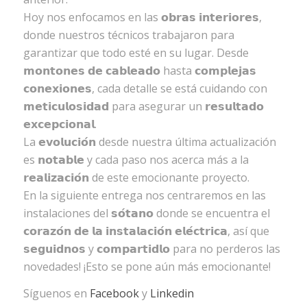
Hoy nos enfocamos en las 𝗼𝗯𝗿𝗮𝘀 𝗶𝗻𝘁𝗲𝗿𝗶𝗼𝗿𝗲𝘀,
donde nuestros técnicos trabajaron para
garantizar que todo esté en su lugar. Desde
𝗺𝗼𝗻𝘁𝗼𝗻𝗲𝘀 𝗱𝗲 𝗰𝗮𝗯𝗹𝗲𝗮𝗱𝗼 hasta 𝗰𝗼𝗺𝗽𝗹𝗲𝗷𝗮𝘀
𝗰𝗼𝗻𝗲𝘅𝗶𝗼𝗻𝗲𝘀, cada detalle se está cuidando con
𝗺𝗲𝘁𝗶𝗰𝘂𝗹𝗼𝘀𝗶𝗱𝗮𝗱 para asegurar un 𝗿𝗲𝘀𝘂𝗹𝘁𝗮𝗱𝗼
𝗲𝘅𝗰𝗲𝗽𝗰𝗶𝗼𝗻𝗮𝗹.
La 𝗲𝘃𝗼𝗹𝘂𝗰𝗶𝗼́𝗻 desde nuestra última actualización
es 𝗻𝗼𝘁𝗮𝗯𝗹𝗲 y cada paso nos acerca más a la
𝗿𝗲𝗮𝗹𝗶𝘇𝗮𝗰𝗶𝗼́𝗻 de este emocionante proyecto.
En la siguiente entrega nos centraremos en las
instalaciones del 𝘀𝗼́𝘁𝗮𝗻𝗼 donde se encuentra el
𝗰𝗼𝗿𝗮𝘇𝗼́𝗻 𝗱𝗲 𝗹𝗮 𝗶𝗻𝘀𝘁𝗮𝗹𝗮𝗰𝗶𝗼́𝗻 𝗲𝗹𝗲́𝗰𝘁𝗿𝗶𝗰𝗮, así que
𝘀𝗲𝗴𝘂𝗶𝗱𝗻𝗼𝘀 y 𝗰𝗼𝗺𝗽𝗮𝗿𝘁𝗶𝗱𝗹𝗼 para no perderos las
novedades! ¡Esto se pone aún más emocionante!
Síguenos en
Facebook
y
Linkedin