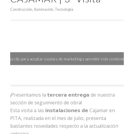
Construcción
,
Iluminación
,
Tecnología
Haz clic para aceptar cookies de marketing y permitir este contenido
¡Presentamos la 𝘁𝗲𝗿𝗰𝗲𝗿𝗮 𝗲𝗻𝘁𝗿𝗲𝗴𝗮 de nuestra
sección de seguimiento de obra!
Esta visita a las 𝗶𝗻𝘀𝘁𝗮𝗹𝗮𝗰𝗶𝗼𝗻𝗲𝘀 𝗱𝗲 Cajamar en
PITA, realizada en el mes de julio, presenta
bastantes novedades respecto a la actualización
anterior.