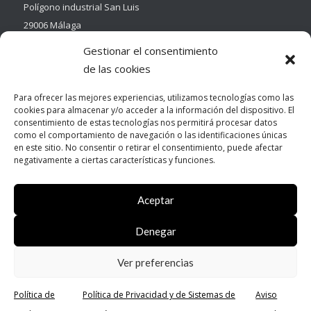
Polígono industrial San Luis
29006 Málaga
Gestionar el consentimiento
de las cookies
Para ofrecer las mejores experiencias, utilizamos tecnologías como las
cookies para almacenar y/o acceder a la información del dispositivo. El
Contacto
consentimiento de estas tecnologías nos permitirá procesar datos
como el comportamiento de navegación o las identificaciones únicas
Tel:
950 14 25 24
en este sitio. No consentir o retirar el consentimiento, puede afectar
Email:
info@electricidadmoya.com
negativamente a ciertas características y funciones.
Aceptar
Denegar
© Copyright - Moya Innovación y Energía | Designed by
Ver preferencias
Gonext.es
Política de
Política de Privacidad y de Sistemas de
Aviso