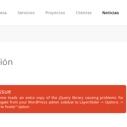
esa
Servicios
Proyectos
Clientes
Noticias
ión
issue
theme loads an extra copy of the jQuery library causing problems for
vigate from your WordPress admin sidebar to LayerSlider -> Options ->
he footer" option.