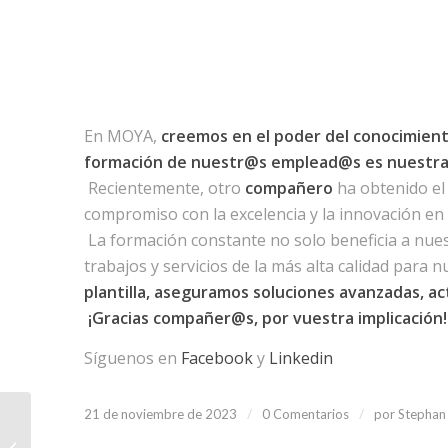
En MOYA,
creemos en el poder del conocimien
formación de nuestr@s emplead@s es nuestra 
Recientemente, otro
compañero
ha obtenido e
compromiso con la excelencia y la innovación en 
La formación constante no solo beneficia a nue
trabajos y servicios de la más alta calidad para n
plantilla, aseguramos soluciones avanzadas, ac
¡Gracias compañer@s, por vuestra implicación!
Síguenos en
Facebook
y
Linkedin
/
/
21 de noviembre de 2023
0 Comentarios
por
Stephan
Grupos Electrógenos