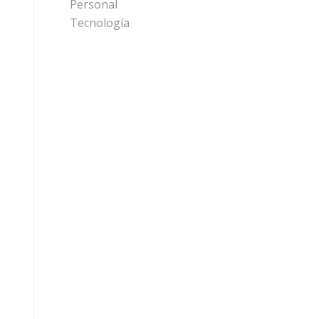
Personal
Tecnología
Haz clic para aceptar cookies de marketing y permitir este contenido