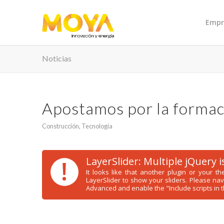
Empr
Noticias
Apostamos por la formac
Construcción
,
Tecnología
!
LayerSlider: Multiple jQuery 
It looks like that another plugin or your 
LayerSlider to show your sliders. Please na
Advanced and enable the "Include scripts in t