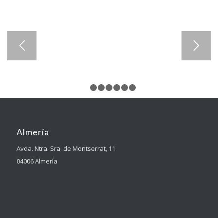
1
2
3
4
5
6
7
Almería
Avda. Ntra. Sra. de Montserrat, 11
04006 Almería