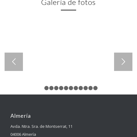
Galería de fotos
1
2
3
4
5
6
7
8
9
10
11
12
Almería
Avda. Ntra. Sra. de Montserrat, 11
04006 Almería